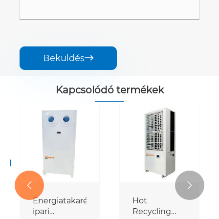
Beküldés

Kapcsolódó termékek
s
>
s


Energiatakarékos
Hot
ipari
Recycling