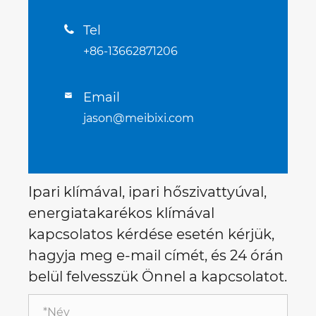
Tel

+86-13662871206
Email

jason@meibixi.com
Ipari klímával, ipari hőszivattyúval,
energiatakarékos klímával
kapcsolatos kérdése esetén kérjük,
hagyja meg e-mail címét, és 24 órán
belül felvesszük Önnel a kapcsolatot.