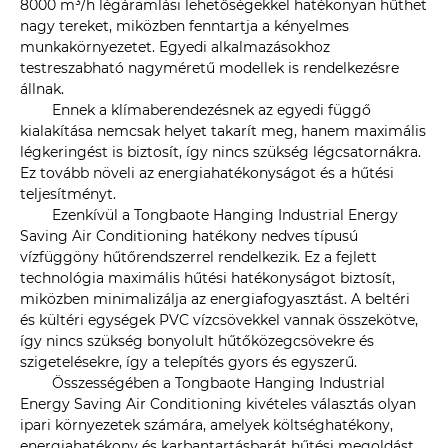
8000 m³/h légáramlási lehetőségekkel hatékonyan hűthet
nagy tereket, miközben fenntartja a kényelmes
munkakörnyezetet. Egyedi alkalmazásokhoz
testreszabható nagyméretű modellek is rendelkezésre
állnak.
Ennek a klímaberendezésnek az egyedi függő
kialakítása nemcsak helyet takarít meg, hanem maximális
légkeringést is biztosít, így nincs szükség légcsatornákra.
Ez tovább növeli az energiahatékonyságot és a hűtési
teljesítményt.
Ezenkívül a Tongbaote Hanging Industrial Energy
Saving Air Conditioning hatékony nedves típusú
vízfüggöny hűtőrendszerrel rendelkezik. Ez a fejlett
technológia maximális hűtési hatékonyságot biztosít,
miközben minimalizálja az energiafogyasztást. A beltéri
és kültéri egységek PVC vízcsövekkel vannak összekötve,
így nincs szükség bonyolult hűtőközegcsövekre és
szigetelésekre, így a telepítés gyors és egyszerű.
Összességében a Tongbaote Hanging Industrial
Energy Saving Air Conditioning kivételes választás olyan
ipari környezetek számára, amelyek költséghatékony,
energiahatékony és karbantartásbarát hűtési megoldást