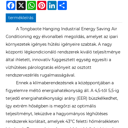
Facebook
X
WhatsApp
Pinterest
LinkedIn
Share
termékleírás
A Tongbaote Hanging Industrial Energy Saving Air
Conditioning egy élvonalbeli megoldás, amelyet az ipari
környezetek igényes hűtési igényeire szabtak. A nagy
központi légkondicionáló rendszerek kiváló teljesítménye
által ihletett, innovatív függesztett egység egyesíti a
vízhűtéses párologtatás előnyeit az osztott
rendszervezérlés rugalmasságával.
Ennek a klímaberendezésnek a középpontjában a
figyelemre méltó energiahatékonyság áll. A 4,5-től 5,5-ig
terjedő energiahatékonysági arány (EER) büszkélkedhet,
így extrém hőségben is megőrzi az optimális
teljesítményt, leküzdve a hagyományos léghűtéses
rendszerek korlátait, amelyek 43°C feletti hőmérsékleten