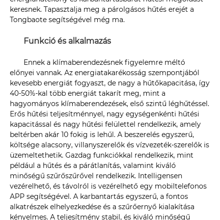
keresnek. Tapasztalja meg a párolgásos hűtés erejét a
Tongbaote segítségével még ma.
Funkció és alkalmazás
Ennek a klímaberendezésnek figyelemre méltó
előnyei vannak. Az energiatakarékosság szempontjából
kevesebb energiát fogyaszt, de nagy a hűtőkapacitása, így
40-50%-kal több energiát takarít meg, mint a
hagyományos klímaberendezések, első szintű léghűtéssel.
Erős hűtési teljesítménnyel, nagy egységenkénti hűtési
kapacitással és nagy hűtési felülettel rendelkezik, amely
beltérben akár 10 fokig is lehűl. A beszerelés egyszerű,
költsége alacsony, villanyszerelők és vízvezeték-szerelők is
üzemeltethetik. Gazdag funkciókkal rendelkezik, mint
például a hűtés és a párátlanítás, valamint kiváló
minőségű szűrőszűrővel rendelkezik. Intelligensen
vezérelhető, és távolról is vezérelhető egy mobiltelefonos
APP segítségével. A karbantartás egyszerű, a fontos
alkatrészek elhelyezkedése és a szűrőernyő kialakítása
kényelmes. A teljesítmény stabil, és kiváló minőségű