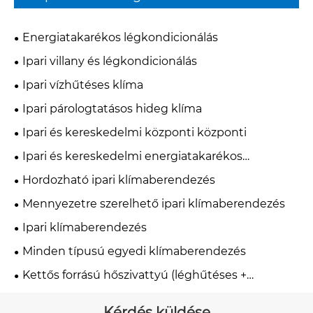
Energiatakarékos légkondicionálás
Ipari villany és légkondicionálás
Ipari vízhűtéses klíma
Ipari párologtatásos hideg klíma
Ipari és kereskedelmi központi központi
Ipari és kereskedelmi energiatakarékos
klímaberendezés
Hordozható ipari klímaberendezés
Mennyezetre szerelhető ipari klímaberendezés
Ipari klímaberendezés
Minden típusú egyedi klímaberendezés
Kettős forrású hőszivattyú (léghűtéses +
vízhűtéses)
Kérdés küldése