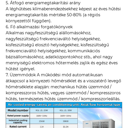
5. Átfogó energiamegtakarítási arány
A léghűtéses klímaberendezésekhez képest az éves hűtési
energiamegtakarítás mértéke 50-80% (a régiós
környezettől függően).
6. Fő alkalmazási forgatókönyvek
Alkalmas nagyfeszültségű alállomásokhoz,
nagyfeszültségű frekvenciaváltó helyiségekhez,
kisfeszültségű elosztó helyiségekhez, kisfeszültségű
frekvenciaváltó helyiségekhez, kommunikációs
bázisállomásokhoz, adatközpontokhoz stb., ahol nagy
mennyiségű elektromos hőtermelés zajlik és egész éves
hűtést igényel.
7. Üzemmódok A működési mód automatikusan
átkapcsol a környezeti hőmérséklet és a visszatérő levegő
hőmérséklete alapján: mechanikus hűtés üzemmód /
kompresszoros hűtés, vegyes üzemmód / kompresszoros
hűtés, természetes hűtés üzemmód / kompresszorleállás.