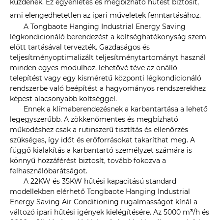
küzdenek. Ez egyenletes és megbízható hűtést biztosít,
ami elengedhetetlen az ipari műveletek fenntartásához.
A Tongbaote Hanging Industrial Energy Saving
légkondicionáló berendezést a költséghatékonyság szem
előtt tartásával tervezték. Gazdaságos és
teljesítményoptimalizált teljesítménytartományt használ
minden egyes modulhoz, lehetővé téve az önálló
telepítést vagy egy kisméretű központi légkondicionáló
rendszerbe való beépítést a hagyományos rendszerekhez
képest alacsonyabb költséggel.
Ennek a klímaberendezésnek a karbantartása a lehető
legegyszerűbb. A zökkenőmentes és megbízható
működéshez csak a rutinszerű tisztítás és ellenőrzés
szükséges, így időt és erőforrásokat takaríthat meg. A
függő kialakítás a karbantartó személyzet számára is
könnyű hozzáférést biztosít, tovább fokozva a
felhasználóbarátságot.
A 22KW és 35KW hűtési kapacitású standard
modellekben elérhető Tongbaote Hanging Industrial
Energy Saving Air Conditioning rugalmasságot kínál a
változó ipari hűtési igények kielégítésére. Az 5000 m³/h és