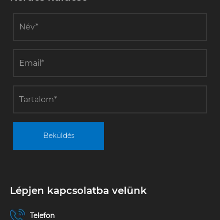
hőszivattyúk
hőszivattyús
az ipari
állomás felső
vállalkozások
levegőjéhez
alacsony
szén-dioxid-
kibocsátású
átalakulásának
„új
motorjává”
váltak.
Beküldés
Lépjen kapcsolatba velünk
Telefon