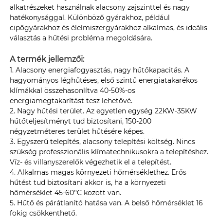
alkatrészeket használnak alacsony zajszinttel és nagy
hatékonysággal. Különböző gyárakhoz, például
cipőgyárakhoz és élelmiszergyárakhoz alkalmas, és ideális
választás a hűtési probléma megoldására.
A termék jellemzői:
1. Alacsony energiafogyasztás, nagy hűtőkapacitás. A
hagyományos léghűtéses, első szintű energiatakarékos
klímákkal összehasonlítva 40-50%-os
energiamegtakarítást tesz lehetővé.
2. Nagy hűtési terület. Az egyetlen egység 22KW-35KW
hűtőteljesítményt tud biztosítani, 150-200
négyzetméteres terület hűtésére képes.
3. Egyszerű telepítés, alacsony telepítési költség. Nincs
szükség professzionális klímatechnikusokra a telepítéshez.
Víz- és villanyszerelők végezhetik el a telepítést.
4. Alkalmas magas környezeti hőmérséklethez. Erős
hűtést tud biztosítani akkor is, ha a környezeti
hőmérséklet 45-60°C között van.
5. Hűtő és párátlanító hatása van. A belső hőmérséklet 16
fokig csökkenthető.