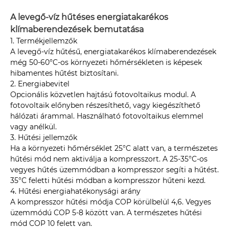
A levegő-víz hűtéses energiatakarékos
klímaberendezések bemutatása
1. Termékjellemzők
A levegő-víz hűtésű, energiatakarékos klímaberendezések
még 50-60°C-os környezeti hőmérsékleten is képesek
hibamentes hűtést biztosítani.
2. Energiabevitel
Opcionális közvetlen hajtású fotovoltaikus modul. A
fotovoltaik előnyben részesíthető, vagy kiegészíthető
hálózati árammal. Használható fotovoltaikus elemmel
vagy anélkül.
3. Hűtési jellemzők
Ha a környezeti hőmérséklet 25°C alatt van, a természetes
hűtési mód nem aktiválja a kompresszort. A 25-35°C-os
vegyes hűtés üzemmódban a kompresszor segíti a hűtést.
35°C feletti hűtési módban a kompresszor hűteni kezd.
4. Hűtési energiahatékonysági arány
A kompresszor hűtési módja COP körülbelül 4,6. Vegyes
üzemmódú COP 5-8 között van. A természetes hűtési
mód COP 10 felett van.