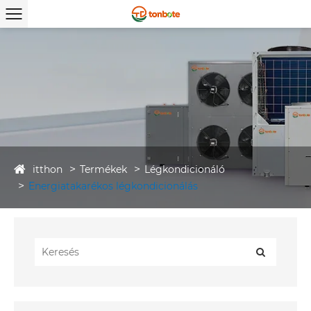
itthon
Termékek
Légkondicionáló
Energiatakarékos légkondicionálás