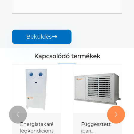
Beküldés

Kapcsolódó termékek
Csővezetékes
ipari
energiatakarékos
Mutass többet >>
klímaberendezés


s
Függesztett
ipari