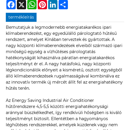
Facebook
X
WhatsApp
Pinterest
LinkedIn
Share
termékleírás
Bemutatjuk a legmodernebb energiatakarékos ipari
klímaberendezést, egy egyedülálló párologtató hűtésű
rendszert, amelyet Kínában terveztek és gyártottak. A
nagy központi klímaberendezések elveiből származó ipari
minőségű egység a vízhűtéses párologtatás
hatékonyságát kihasználva páratlan energiatakarékos
teljesítményt ér el. A nagy hatásfokú, nagy központi
légkondicionálók előnyeit a kisméretű, osztott egységből
álló klímaberendezések rugalmasságával kombinálva ez
az innovatív termék új mércét állít fel az energiahatékony
hűtés terén.
Az Energy Saving Industrial Air Conditioner
hűtőrendszere 4,5-5,5 közötti energiahatékonysági
aránnyal büszkélkedhet, így rendkívüli hőségben is kiváló
teljesítményt biztosít. Ellentétben a hagyományos
léghűtéses rendszerekkel, amelyek küzdenek vagy nem