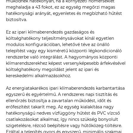
működnek hatékonyan, ha a környezeti hőmérséklet
meghaladja a 43 fokot, ez az egység megőrzi magas
hatékonysági arányát, egyenletes és megbízható hűtést
biztosítva.
Ez az ipari klímaberendezés gazdaságos és
költséghatékony teljesítménysávokat kínál egyetlen
modulos konfigurációban, lehetővé téve az önálló
telepítést vagy egy kisméretű központi légkondicionáló
rendszerbe való integrálást. A hagyományos központi
klímarendszerekhez képest versenyképesebb árfekvésével
költséghatékony megoldást jelent az ipari és
kereskedelmi alkalmazásokhoz.
Az energiatakarékos ipari klímaberendezés karbantartása
egyszerű és egyértelmű. A rendszeres napi tisztítás és
ellenőrzés biztosítja a zavartalan működést, időt és
erőfeszítést takarít meg. Az egység kialakítása nagy
hatékonyságú nedves vízfüggöny hűtést és PVC vízcső
csatlakozásokat alkalmaz, így nincs szükség bonyolult
szigetelésre, rézcső beépítésre vagy hűtőközeg-töltésre.
Ezáltal a telepítés gyors és egyszerű, minimális szakmai