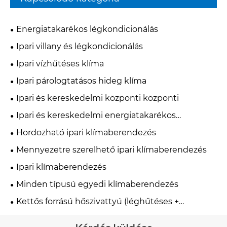
Energiatakarékos légkondicionálás
Ipari villany és légkondicionálás
Ipari vízhűtéses klíma
Ipari párologtatásos hideg klíma
Ipari és kereskedelmi központi központi
Ipari és kereskedelmi energiatakarékos
klímaberendezés
Hordozható ipari klímaberendezés
Mennyezetre szerelhető ipari klímaberendezés
Ipari klímaberendezés
Minden típusú egyedi klímaberendezés
Kettős forrású hőszivattyú (léghűtéses +
vízhűtéses)