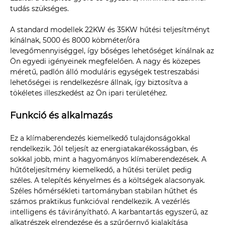
tudás szükséges.
A standard modellek 22KW és 35KW hűtési teljesítményt
kínálnak, 5000 és 8000 köbméter/óra
levegőmennyiséggel, így bőséges lehetőséget kínálnak az
Ön egyedi igényeinek megfelelően. A nagy és közepes
méretű, padlón álló moduláris egységek testreszabási
lehetőségei is rendelkezésre állnak, így biztosítva a
tökéletes illeszkedést az Ön ipari területéhez.
Funkció és alkalmazás
Ez a klímaberendezés kiemelkedő tulajdonságokkal
rendelkezik. Jól teljesít az energiatakarékosságban, és
sokkal jobb, mint a hagyományos klímaberendezések. A
hűtőteljesítmény kiemelkedő, a hűtési terület pedig
széles. A telepítés kényelmes és a költségek alacsonyak.
Széles hőmérsékleti tartományban stabilan hűthet és
számos praktikus funkcióval rendelkezik. A vezérlés
intelligens és távirányítható. A karbantartás egyszerű, az
alkatrészek elrendezése és a szűrőernyő kialakítása