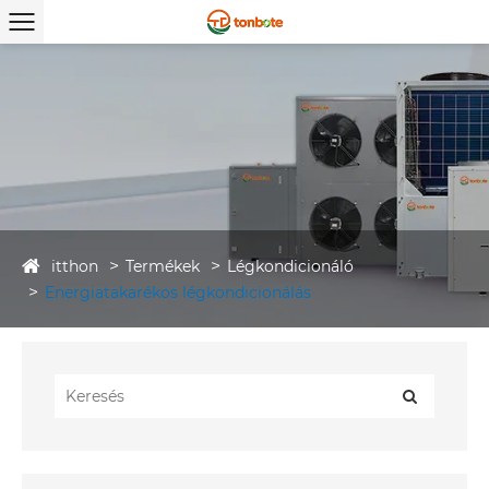
itthon
Termékek
Légkondicionáló
Energiatakarékos légkondicionálás