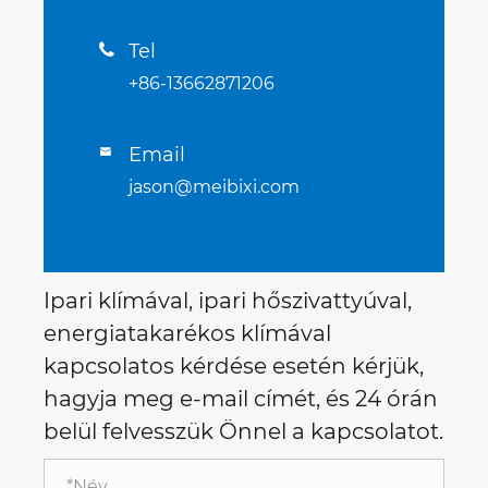
Tel

+86-13662871206
Email

jason@meibixi.com
Ipari klímával, ipari hőszivattyúval,
energiatakarékos klímával
kapcsolatos kérdése esetén kérjük,
hagyja meg e-mail címét, és 24 órán
belül felvesszük Önnel a kapcsolatot.