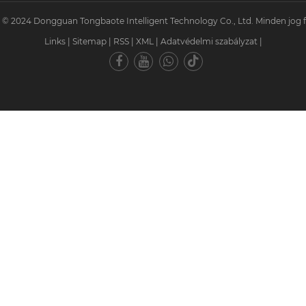
 © 2024 Dongguan Tongbaote Intelligent Technology Co., Ltd. Minden jog f
Links
|
Sitemap
|
RSS
|
XML
|
Adatvédelmi szabályzat
|