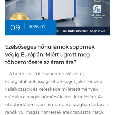
09
2026-07
Szélsőséges hőhullámok söpörnek
végig Európán. Miért ugrott meg
többszörösére az áram ára?
-- A hordozható klímaberendezések új
energiatakarékossági lehetőséget jelentenek a
vállalkozások és kereskedelmi létesítmények
számára a magas hőmérsékletek kezelésére. Az
utóbbi időben számos európai országban tartósan
rendkívül magas hőmérsékletek tapasztalhatók.