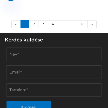
«
1
2
3
4
5
...
17
»
Kérdés küldése
Beküldés