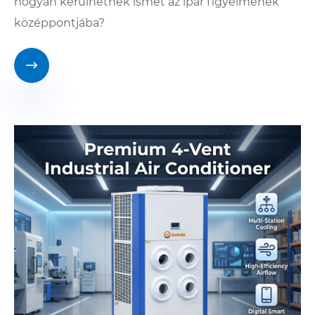
hogyan kerülhetnek ismét az ipar figyelmének
középpontjába?
