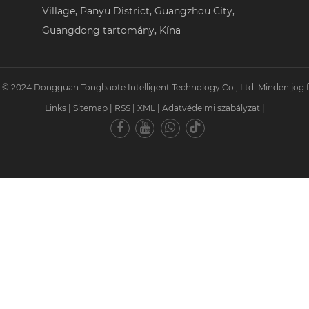
Village, Panyu District, Guangzhou City,
Guangdong tartomány, Kína
 © 2024 Dongguan Tongbaote Intelligent Technology Co., Ltd. Minden jog f
Links
|
Sitemap
|
RSS
|
XML
|
Adatvédelmi szabályzat
|