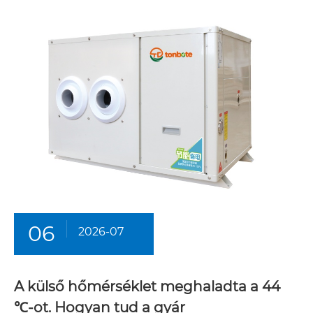
06
2026-07
A külső hőmérséklet meghaladta a 44
℃-ot. Hogyan tud a gyár