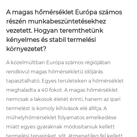
A magas hőmérséklet Európa számos
részén munkabeszüntetésekhez
vezetett. Hogyan teremthetünk
kényelmes és stabil termelési
környezetet?
A közelmúltban Európa számos régiójában
rendkívül magas hőmérsékletű időjárás
tapasztalható. Egyes területeken a hőmérséklet
meghaladta a 40 fokot. A magas hőmérséklet
nemcsak a lakosok életét érinti, hanem az ipari
termelést is komoly kihívások elé állítja. A
műhelyhőmérséklet folyamatos emelkedése
miatt egyes gyáraknak módosítaniuk kellett
termelési terveinket, sőt, átmenetileg fel kellett