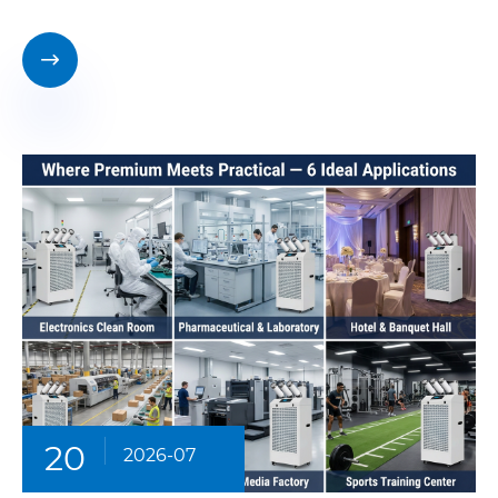

20
2026-07