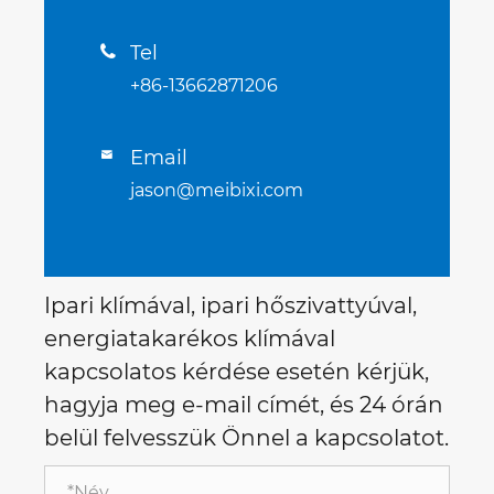
Tel

+86-13662871206
Email

jason@meibixi.com
Ipari klímával, ipari hőszivattyúval,
energiatakarékos klímával
kapcsolatos kérdése esetén kérjük,
hagyja meg e-mail címét, és 24 órán
belül felvesszük Önnel a kapcsolatot.