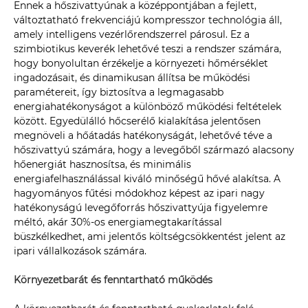
Ennek a hőszivattyúnak a középpontjában a fejlett,
változtatható frekvenciájú kompresszor technológia áll,
amely intelligens vezérlőrendszerrel párosul. Ez a
szimbiotikus keverék lehetővé teszi a rendszer számára,
hogy bonyolultan érzékelje a környezeti hőmérséklet
ingadozásait, és dinamikusan állítsa be működési
paramétereit, így biztosítva a legmagasabb
energiahatékonyságot a különböző működési feltételek
között. Egyedülálló hőcserélő kialakítása jelentősen
megnöveli a hőátadás hatékonyságát, lehetővé téve a
hőszivattyú számára, hogy a levegőből származó alacsony
hőenergiát hasznosítsa, és minimális
energiafelhasználással kiváló minőségű hővé alakítsa. A
hagyományos fűtési módokhoz képest az ipari nagy
hatékonyságú levegőforrás hőszivattyúja figyelemre
méltó, akár 30%-os energiamegtakarítással
büszkélkedhet, ami jelentős költségcsökkentést jelent az
ipari vállalkozások számára.
Környezetbarát és fenntartható működés