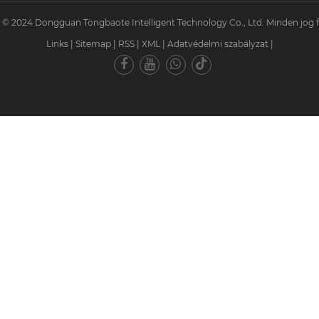
 © 2024 Dongguan Tongbaote Intelligent Technology Co., Ltd. Minden jog f
Links
|
Sitemap
|
RSS
|
XML
|
Adatvédelmi szabályzat
|