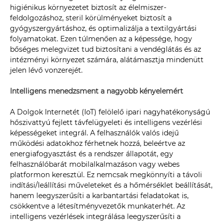
higiénikus környezetet biztosít az élelmiszer-
feldolgozáshoz, steril körülményeket biztosít a
gyógyszergyártáshoz, és optimalizálja a textilgyártási
folyamatokat. Ezen túlmenően az a képessége, hogy
bőséges melegvizet tud biztosítani a vendéglátás és az
intézményi környezet számára, alátámasztja mindenütt
jelen lévő vonzerejét.
Intelligens menedzsment a nagyobb kényelemért
A Dolgok Internetét (IoT) felölelő ipari nagyhatékonyságú
hőszivattyú fejlett távfelügyeleti és intelligens vezérlési
képességeket integrál. A felhasználók valós idejű
működési adatokhoz férhetnek hozzá, beleértve az
energiafogyasztást és a rendszer állapotát, egy
felhasználóbarát mobilalkalmazáson vagy webes
platformon keresztül. Ez nemcsak megkönnyíti a távoli
indítási/leállítási műveleteket és a hőmérséklet beállítását,
hanem leegyszerűsíti a karbantartási feladatokat is,
csökkentve a létesítményvezetők munkaterhét. Az
intelligens vezérlések integrálása leegyszerűsíti a