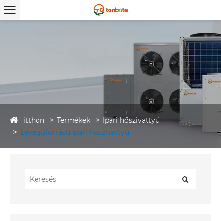
itthon
Termékek
Ipari hőszivattyú
Levegőforrású ipari hőszivattyú