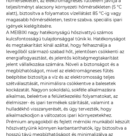
hőmérsékleten, az elektromágneses fűtőelem javítja a
teljesítményt alacsony környezeti hőmérsékleten (5 °C
alatt), biztosítva a folyamatos vízellátást 85 °C-ig vagy
magasabb hőmérsékleten, testre szabva. speciális ipari
igények kielégítésére.
A MEIBIXI nagy hatékonyságú hőszivattyú számos
kulcsfontosságú tulajdonsággal tűnik ki. Hatékonyságot
és megtakarítást kínál azáltal, hogy felhasználja a
levegőből származó szabad hőt, jelentősen csökkenti az
energiafogyasztást, és jelentős költségmegtakarítást
jelent vállalkozása számára. Növeli a biztonságot és a
megbízhatóságot, mivel az elektromágneses fűtés
beépítése biztosítja a víz és az elektromosság teljes
szétválasztását, minimálisra csökkentve a balesetek
kockázatát. Nagyon sokoldalú, sokféle alkalmazásra
alkalmas, beleértve a felületkezelési folyamatokat, az
élelmiszer- és ipari termékek szárítását, valamint a
hulladékhő visszanyerését, és úgy tervezték, hogy
alkalmazkodjon a változatos ipari környezetekhez.
Prémium anyagokból és fejlett mérnöki munkából készült
hőszivattyúink könnyen karbantarthatók, így biztosítva a
hosszú távú megbízhatóságot és minimalizálva az