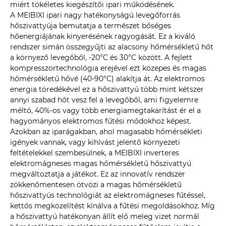
miért tökéletes kiegészítői ipari működésének.
A MEIBIXI ipari nagy hatékonyságú levegőforrás
hőszivattyúja bemutatja a természet bőséges
hőenergiájának kinyerésének ragyogását. Ez a kiváló
rendszer simán összegyűjti az alacsony hőmérsékletű hőt
a környező levegőből, -20°C és 30°C között. A fejlett
kompresszortechnológia erejével ezt közepes és magas
hőmérsékletű hővé (40-90°C) alakítja át. Az elektromos
energia töredékével ez a hőszivattyú több mint kétszer
annyi szabad hőt vesz fel a levegőből, ami figyelemre
méltó, 40%-os vagy több energiamegtakarítást ér el a
hagyományos elektromos fűtési módokhoz képest.
Azokban az iparágakban, ahol magasabb hőmérsékleti
igények vannak, vagy kihívást jelentő környezeti
feltételekkel szembesülnek, a MEIBIXI inverteres
elektromágneses magas hőmérsékletű hőszivattyú
megváltoztatja a játékot. Ez az innovatív rendszer
zökkenőmentesen ötvözi a magas hőmérsékletű
hőszivattyús technológiát az elektromágneses fűtéssel,
kettős megközelítést kínálva a fűtési megoldásokhoz. Míg
a hőszivattyú hatékonyan állít elő meleg vizet normál