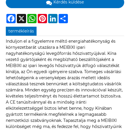
Kérdés küldése
Facebook
X
WhatsApp
Pinterest
LinkedIn
Share
termékleírás
Induljon el a figyelemre méltó energiahatékonyság és
környezetbarát utazásra a MEIBIXI ipari
nagyhatékonyságú levegőforrás hőszivattyújával. Kína
vezető gyártójaként és megbízható beszállítójaként a
MEIBIXI az ipari levegős hőszivattyúk átfogó választékát
kínálja, az Ön egyedi igényeire szabva. Tömeges vásárlási
lehetőségeink a versenyképes árazás mellett ideális
választássá tesznek bennünket a költségtudatos vásárlók
számára. Minden egység precízen és innovációval készült,
kivételes teljesítményt és hosszú élettartamot biztosítva.
A CE tanúsítvánnyal és a minőség iránti
elkötelezettséggel biztos lehet benne, hogy Kínában
gyártott termékeink megfelelnek a legmagasabb
nemzetközi szabványoknak. Tapasztalja meg a MEIBIXI
különbséget még ma, és fedezze fel, hogy hőszivattyúink