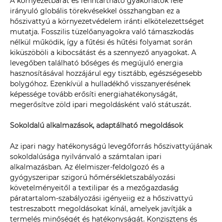
A környezetbarát és fenntartható gyakorlatok felé
irányuló globális törekvésekkel összhangban ez a
hőszivattyú a környezetvédelem iránti elkötelezettséget
mutatja. Fosszilis tüzelőanyagokra való támaszkodás
nélkül működik, így a fűtési és hűtési folyamat során
kiküszöböli a kibocsátást és a szennyező anyagokat. A
levegőben található bőséges és megújuló energia
hasznosításával hozzájárul egy tisztább, egészségesebb
bolygóhoz. Ezenkívül a hulladékhő visszanyerésének
képessége tovább erősíti energiahatékonyságát,
megerősítve zöld ipari megoldásként való státuszát.
Sokoldalú alkalmazások, adaptálható megoldások
Az ipari nagy hatékonyságú levegőforrás hőszivattyújának
sokoldalúsága nyilvánvaló a számtalan ipari
alkalmazásban. Az élelmiszer-feldolgozó és a
gyógyszeripar szigorú hőmérsékletszabályozási
követelményeitől a textilipar és a mezőgazdaság
páratartalom-szabályozási igényeiig ez a hőszivattyú
testreszabott megoldásokat kínál, amelyek javítják a
termelés minőségét és hatékonyságát. Konzisztens és