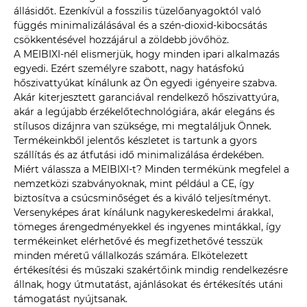
állásidőt. Ezenkívül a fosszilis tüzelőanyagoktól való
függés minimalizálásával és a szén-dioxid-kibocsátás
csökkentésével hozzájárul a zöldebb jövőhöz.
A MEIBIXI-nél elismerjük, hogy minden ipari alkalmazás
egyedi. Ezért személyre szabott, nagy hatásfokú
hőszivattyúkat kínálunk az Ön egyedi igényeire szabva.
Akár kiterjesztett garanciával rendelkező hőszivattyúra,
akár a legújabb érzékelőtechnológiára, akár elegáns és
stílusos dizájnra van szüksége, mi megtaláljuk Önnek.
Termékeinkből jelentős készletet is tartunk a gyors
szállítás és az átfutási idő minimalizálása érdekében.
Miért válassza a MEIBIXI-t? Minden termékünk megfelel a
nemzetközi szabványoknak, mint például a CE, így
biztosítva a csúcsminőséget és a kiváló teljesítményt.
Versenyképes árat kínálunk nagykereskedelmi árakkal,
tömeges árengedményekkel és ingyenes mintákkal, így
termékeinket elérhetővé és megfizethetővé tesszük
minden méretű vállalkozás számára. Elkötelezett
értékesítési és műszaki szakértőink mindig rendelkezésre
állnak, hogy útmutatást, ajánlásokat és értékesítés utáni
támogatást nyújtsanak.