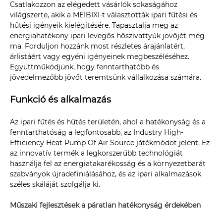
Csatlakozzon az elégedett vásárlók sokaságához
világszerte, akik a MEIBIXI-t választották ipari fűtési és
hűtési igényeik kielégítésére. Tapasztalja meg az
energiahatékony ipari levegős hőszivattyúk jövőjét még
ma. Forduljon hozzánk most részletes árajánlatért,
árlistáért vagy egyéni igényeinek megbeszéléséhez.
Együttműködjünk, hogy fenntarthatóbb és
jövedelmezőbb jövőt teremtsünk vállalkozása számára.
Funkció és alkalmazás
Az ipari fűtés és hűtés területén, ahol a hatékonyság és a
fenntarthatóság a legfontosabb, az Industry High-
Efficiency Heat Pump Of Air Source játékmódot jelent. Ez
az innovatív termék a legkorszerűbb technológiát
használja fel az energiatakarékosság és a környezetbarát
szabványok újradefiniálásához, és az ipari alkalmazások
széles skáláját szolgálja ki.
Műszaki fejlesztések a páratlan hatékonyság érdekében